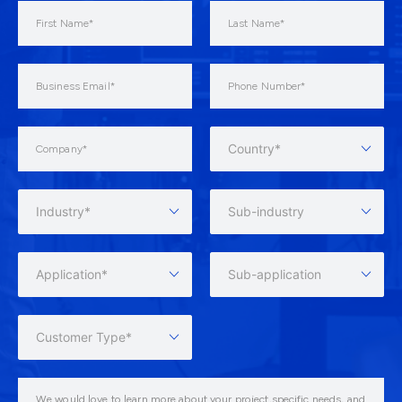
Country*
Industry*
Sub-industry
Application*
Sub-application
Customer Type*