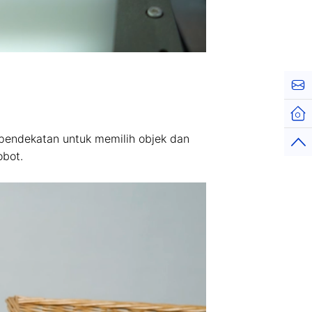
Cont
Hom
 pendekatan untuk memilih objek dan
Top
obot.